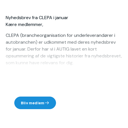
Nyhedsbrev fra CLEPA i januar
Kære medlemmer,
CLEPA (brancheorganisation for underleverandører i
autobranchen) er udkommet med deres nyhedsbrev
for januar. Derfor har vi i AUTIG lavet en kort
opsummering af de vigtigste historier fra nyhedsbrevet,
som kunne have relevans for dig.
Sandhedens time i Europa: Få lavet dialog om til
Du skal være medlem for at
handling for leverandører
læse denne pressenyhed.
I et nytårsindlæg beskriver præsidenten for CLEPA,
Mattias Zink, at...
Bliv medlem
Log ind