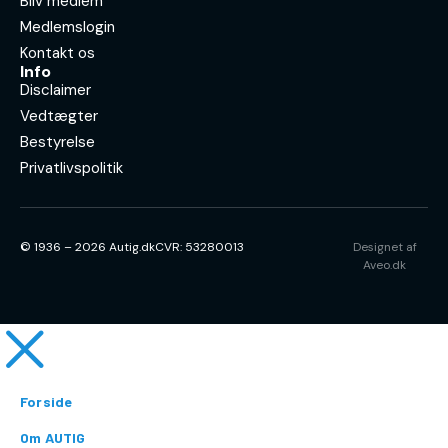
Bliv medlem
Medlemslogin
Kontakt os
Info
Disclaimer
Vedtægter
Bestyrelse
Privatlivspolitik
© 1936 – 2026 Autig.dk
CVR: 53280013
Designet af
Aveo.dk
Forside
Om AUTIG