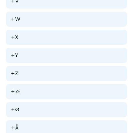
V
W
X
Y
Z
Æ
Ø
Å