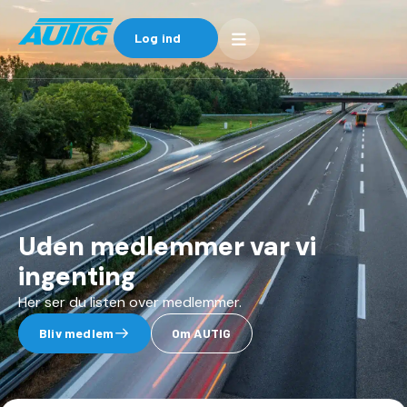
Log ind
Uden medlemmer var vi
ingenting
Her ser du listen over medlemmer.
Bliv medlem
Om AUTIG