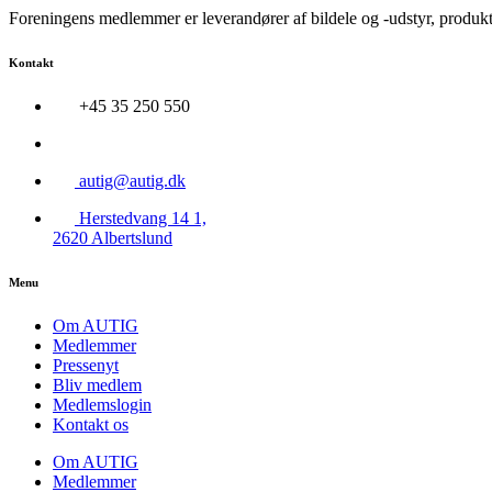
Foreningens medlemmer er leverandører af bildele og -udstyr, produkter
Kontakt
+45 35 250 550
autig@autig.dk
Herstedvang 14 1,
2620 Albertslund
Menu
Om AUTIG
Medlemmer
Pressenyt
Bliv medlem
Medlemslogin
Kontakt os
Om AUTIG
Medlemmer