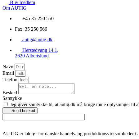
Bliv medlem
Om AUTIG
+45 35 250 550
Fax: 35 250 566
autig@autig.dk
Herstedvang 14 1,
2620 Albertslund
Navn
Email
Telefon
Besked
Samtykke
Jeg giver samtykke til, at autig.dk må bruge mine oplysninger til a
Send besked
AUTIG er talerør for danske handels- og produktionsvirksomheder i 