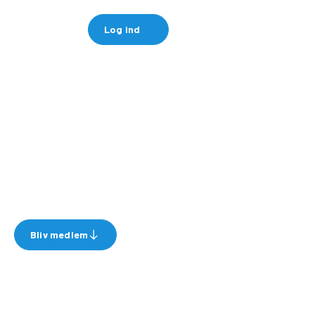
Log ind
Bliv medlem i dag
Indsigt & indflydelse
Bliv medlem
Om AUTIG