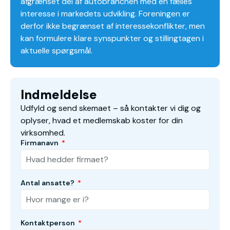
afgrænset del af autobranchen med en fælles
interesse i markedets udvikling. Foreningen er
derfor ikke begrænset af interessekonflikter, men
kan formulere klare synspunkter og stillingtagen i
aktuelle spørgsmål.
Indmeldelse
Udfyld og send skemaet – så kontakter vi dig og
oplyser, hvad et medlemskab koster for din
virksomhed.
Firmanavn
Antal ansatte?
Kontaktperson