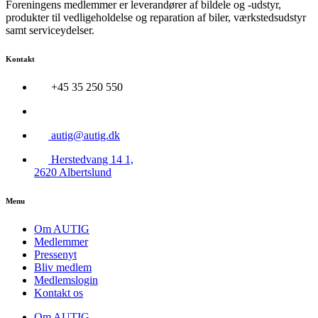
Foreningens medlemmer er leverandører af bildele og -udstyr,
produkter til vedligeholdelse og reparation af biler, værkstedsudstyr
samt serviceydelser.
Kontakt
+45 35 250 550
autig@autig.dk
Herstedvang 14 1,
2620 Albertslund
Menu
Om AUTIG
Medlemmer
Pressenyt
Bliv medlem
Medlemslogin
Kontakt os
Om AUTIG