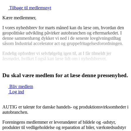
Tilbage til medlemsnyt
Kære medlemmer,
I vores nyhedsbrev for marts måned kan du læse om, hvordan den
geopolitiske udvikling påvirker autobranchen og eftermarkedet. I
denne sammenhæng dykker vi ned i de seneste lovgivningstiltag
såsom Industrial accelerator act og gruppefritagelsesforordningen.
Endelig opfordrer vi selvfølgelig igen til, at I får tilmeldt jer
årsmødet, hvilket I også kan læse lidt om i nyhedsbrevet.
Tryk her for at læse
Du skal være medlem for at læse denne pressenyhed.
Rigtig god...
Bliv medlem
Log ind
AUTIG er talerør for danske handels- og produktionsvirksomheder i
autobranchen.
Foreningens medlemmer er leverandører af bildele og -udstyr,
produkter til vedligeholdelse og reparation af biler, værkstedsudstyr