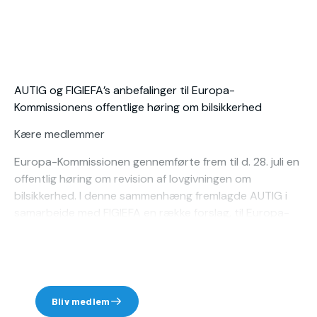
AUTIG og FIGIEFA’s anbefalinger til Europa-
Kommissionens offentlige høring om bilsikkerhed
Kære medlemmer
Europa-Kommissionen gennemførte frem til d. 28. juli en
offentlig høring om revision af lovgivningen om
bilsikkerhed. I denne sammenhæng fremlagde AUTIG i
samarbejde med FIGIEFA en række forslag, til Europa-
Kommissionen, når de fremlægger den næste
lovgivningspakke på området. Konkret fremlagde vi
Du skal være medlem for at
følgende fire forslag:
læse denne pressenyhed.
Behovet for en klar definition...
Bliv medlem
Log ind