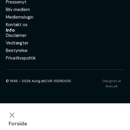
Pressenyt
Bliv medlem
Medlemslogin
Kontakt os
Info
Disclaimer
Vedtægter
Bestyrelse
Privatlivspolitik
© 1936 – 2026 Autig.dk
CVR: 53280013
Designet af
Aveo.dk
Forside