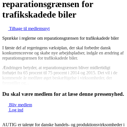
reparationsgrænsen for
trafikskadede biler
Tilbage til medlemsnyt
Sprække i reglerne om reparationsgrænsen for trafikskadede biler
I første del af regeringens vækstplan, der skal forbedre dansk
konkurrenceevne og skabe nye arbejdspladser, indgår en ændring af
reparationsgrænsen for trafikskadede biler.
Ændringen betyder, at reparationsgrænsen bliver midlertidigt
forhøjet fra 65 procent til 75 procent i 2014 og 2015. Det vil i de
kommende år medføre øget beskæftigelse i virksomheder, der
fremstiller og...
Du skal være medlem for at læse denne pressenyhed.
Bliv medlem
Log ind
AUTIG er talerør for danske handels- og produktionsvirksomheder i