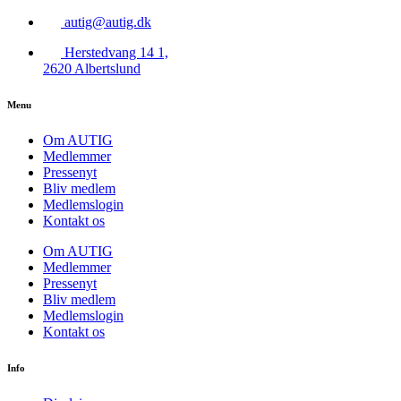
autig@autig.dk
Herstedvang 14 1,
2620 Albertslund
Menu
Om AUTIG
Medlemmer
Pressenyt
Bliv medlem
Medlemslogin
Kontakt os
Om AUTIG
Medlemmer
Pressenyt
Bliv medlem
Medlemslogin
Kontakt os
Info