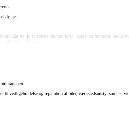
rrence
selvfølge.
ivilkår fra de 19 største bilimportører i landet og fundet en række mi
t autoværksted. Det...
autobranchen.
 til vedligeholdelse og reparation af biler, værkstedsudstyr samt servic