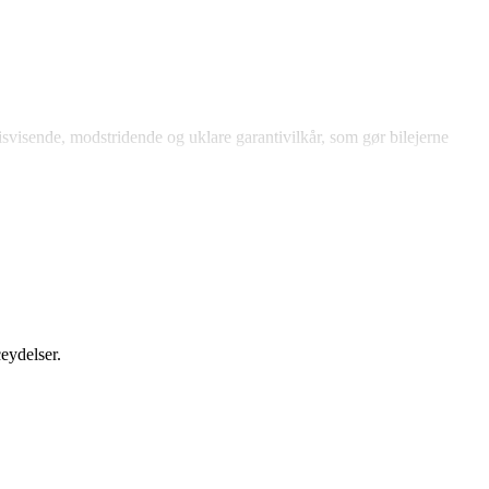
svisende, modstridende og uklare garantivilkår, som gør bilejerne
eydelser.