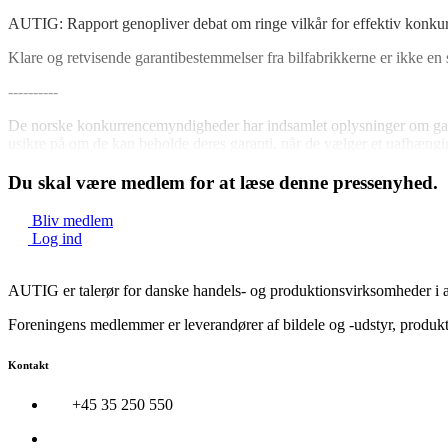
AUTIG: Rapport genopliver debat om ringe vilkår for effektiv konku
Klare og retvisende garantibestemmelser fra bilfabrikkerne er ikke en 
----------
De norske konkurrencemyndigheder har indsamlet oplysninger om garant
usikre på om de kan beholde deres garanti, når de vælger et uafhængig
Du skal være medlem for at læse denne pressenyhed.
Bliv medlem
Log ind
AUTIG er talerør for danske handels- og produktionsvirksomheder i 
Foreningens medlemmer er leverandører af bildele og -udstyr, produkter
Kontakt
+45 35 250 550