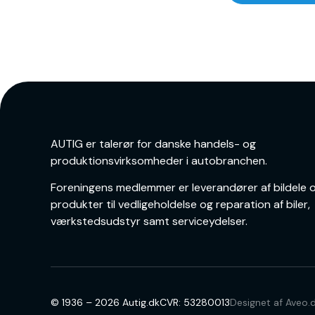
AUTIG er talerør for danske handels- og
produktionsvirksomheder i autobranchen.
Foreningens medlemmer er leverandører af bildele o
produkter til vedligeholdelse og reparation af biler,
værkstedsudstyr samt serviceydelser.
© 1936 – 2026 Autig.dk
CVR: 53280013
Designet af
Aveo.