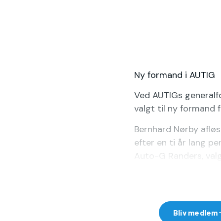
Ny formand i AUTIG
Ved AUTIGs generalfo
valgt til ny formand 
Bernhard Nørby afløs
efter en ti år lang p
Auto-G Randers, valg
Du skal
Bliv medlem