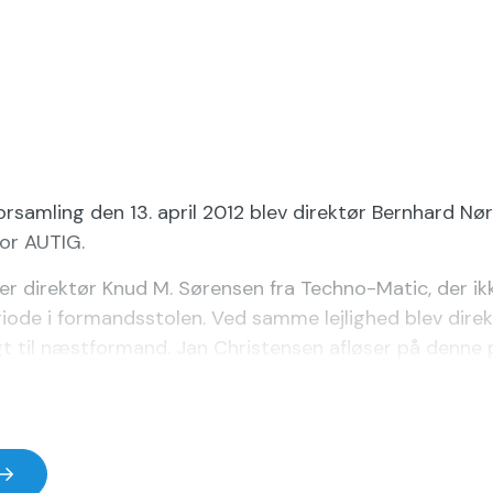
rsamling den 13. april 2012 blev direktør Bernhard Nø
for AUTIG.
er direktør Knud M. Sørensen fra Techno-Matic, der i
eriode i formandsstolen. Ved samme lejlighed blev dire
t til næstformand. Jan Christensen afløser på denne p
 være medlem for at læse denne pres
Log ind