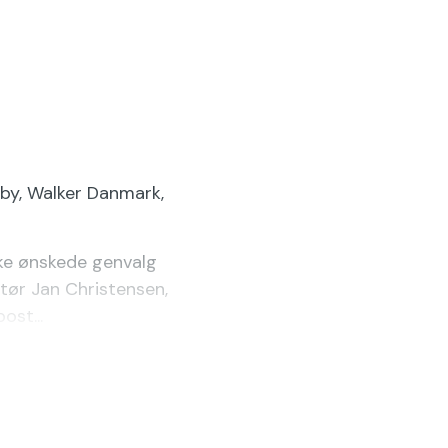
rby, Walker Danmark,
kke ønskede genvalg
ktør Jan Christensen,
ost...
senyhed.