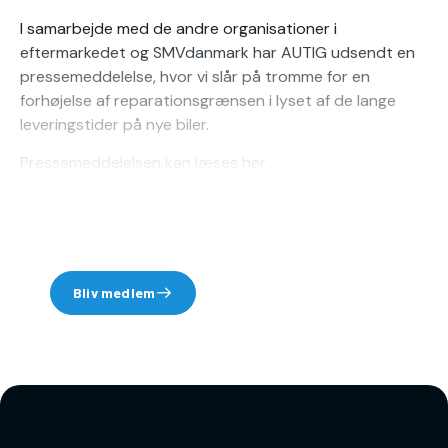
I samarbejde med de andre organisationer i
eftermarkedet og SMVdanmark har AUTIG udsendt en
pressemeddelelse, hvor vi slår på tromme for en
forhøjelse af reparationsgrænsen i lyset af de lange
leveringstider på nye biler.
Pressemeddelelsen kan læses her
Du skal være medlem for at
læse denne pressenyhed.
Bliv medlem
Log ind