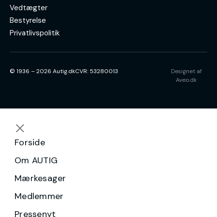
Vedtægter
Bestyrelse
Privatlivspolitik
© 1936 – 2026 Autig.dk
CVR: 53280013
Designet af
Aveo.dk
Forside
Om AUTIG
Mærkesager
Medlemmer
Pressenyt